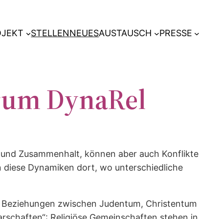
OJEKT
STELLEN
NEUES
AUSTAUSCH
PRESSE
rum DynaRel
ch und Zusammenhalt, können aber auch Konflikte
 diese Dynamiken dort, wo unterschiedliche
r Beziehungen zwischen Judentum, Christentum
rschaften“: Religiöse Gemeinschaften stehen in