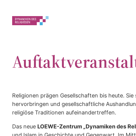
Zum
Inhalt
springen
Auftaktveranst
Religionen prägen Gesellschaften bis heute. Sie
hervorbringen und gesellschaftliche Aushandlu
religiöse Traditionen aufeinandertreffen.
Das neue
LOEWE-Zentrum „Dynamiken des Reli
und Islam in Geschichte und Gegenwart. Im Mit