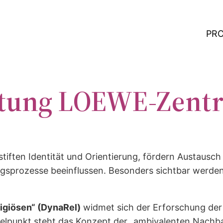
PR
altung LOEWE-Zent
 stiften Identität und Orientierung, fördern Austaus
ngsprozesse beeinflussen. Besonders sichtbar werden
giösen“ (DynaRel)
widmet sich der Erforschung de
telpunkt steht das Konzept der „ambivalenten Nachba