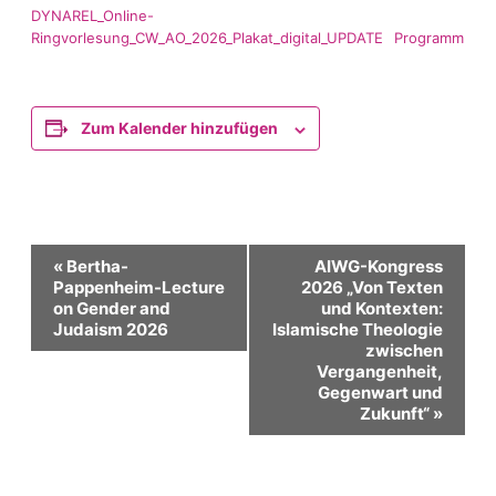
DYNAREL_Online-
Ringvorlesung_CW_AO_2026_Plakat_digital_UPDATE
Programm
Zum Kalender hinzufügen
Veranstaltung-
«
Bertha-
AIWG-Kongress
Pappenheim-Lecture
2026 „Von Texten
on Gender and
und Kontexten:
Navigation
Judaism 2026
Islamische Theologie
zwischen
Vergangenheit,
Gegenwart und
Zukunft“
»