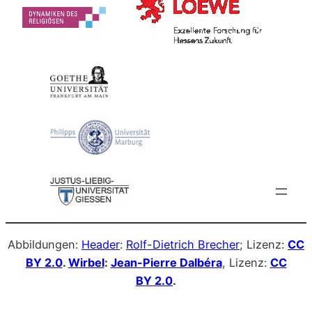
Abbildungen:
Header
:
Rolf-Dietrich Brecher
; Lizenz:
CC
BY 2.0
.
Wirbel
:
Jean-Pierre Dalbéra
, Lizenz:
CC
BY 2.0
.