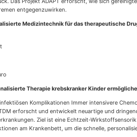
k. Das Projekt ADAPT erforscht, wie sich gereinigt
tremen entgegenzuwirken.
ierte Medizintechnik für das therapeutische Drug
t
uro
nalisierte Therapie krebskranker Kinder ermöglich
infektiösen Komplikationen Immer intensivere Chemot
DM erforscht und entwickelt neuartige und dringend
rkrankungen. Ziel ist eine Echtzeit-Wirkstoffsensori
ektionen am Krankenbett, um die schnelle, personalis