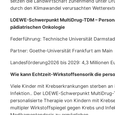
setzen die Landwirtschaft zunehmend unter Druc
durch den Klimawandel verursachten Wetterex
LOEWE-Schwerpunkt MultiDrug-TDM – Personalis
pädiatrischen Onkologie
Federführung: Technische Universität Darmstad
Partner: Goethe-Universität Frankfurt am Main
Landesförderung2026 bis 2029: 4,3 Millionen E
Wie kann Echtzeit-Wirkstoffsensorik die perso
Viele Kinder mit Krebserkrankungen sterben an 
Infektion.. Der LOEWE-Schwerpunkt MultiDrug-T
personalisierte Therapie von Kindern mit Krebse
multipler Wirkstoffspiegel gegen Krebs und Inf
Medikamentendosis zu ermöglichen.