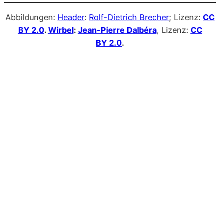
Abbildungen:
Header
:
Rolf-Dietrich Brecher
; Lizenz:
CC
BY 2.0
.
Wirbel
:
Jean-Pierre Dalbéra
, Lizenz:
CC
BY 2.0
.