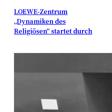
LOEWE-Zentrum
„Dynamiken des
Religiösen“ startet durch