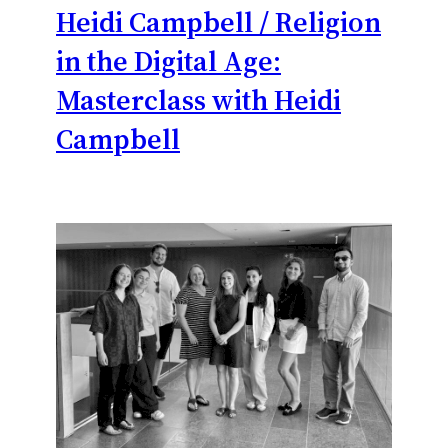
Heidi Campbell / Religion
in the Digital Age:
Masterclass with Heidi
Campbell