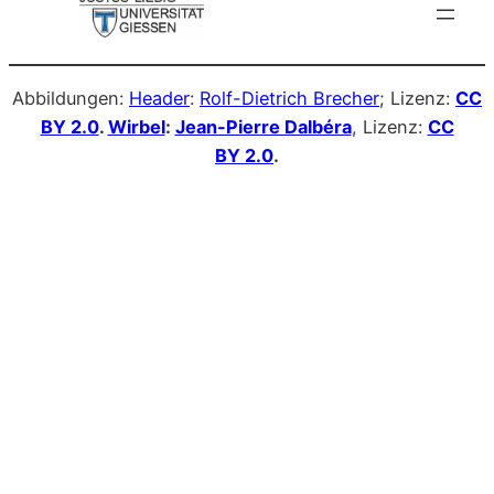
Abbildungen:
Header
:
Rolf-Dietrich Brecher
; Lizenz:
CC
BY 2.0
.
Wirbel
:
Jean-Pierre Dalbéra
, Lizenz:
CC
BY 2.0
.