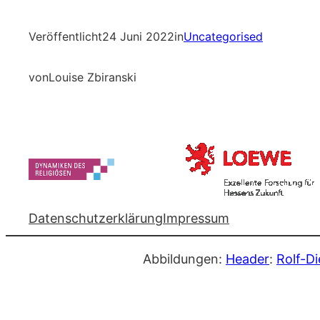
Veröffentlicht
24 Juni 2022
in
Uncategorised
von
Louise Zbiranski
Datenschutzerklärung
Impressum
Abbildungen:
Header
:
Rolf-Di