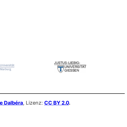
e Dalbéra
, Lizenz:
CC BY 2.0
.