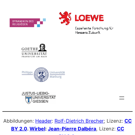
Abbildungen:
Header
:
Rolf-Dietrich Brecher
; Lizenz:
CC
BY 2.0
.
Wirbel
:
Jean-Pierre Dalbéra
, Lizenz:
CC