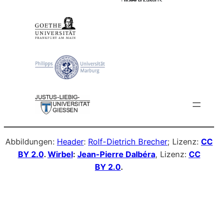
Abbildungen:
Header
:
Rolf-Dietrich Brecher
; Lizenz:
CC
BY 2.0
.
Wirbel
:
Jean-Pierre Dalbéra
, Lizenz:
CC
BY 2.0
.