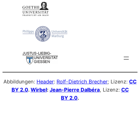
Abbildungen:
Header
:
Rolf-Dietrich Brecher
; Lizenz:
CC
BY 2.0
.
Wirbel
:
Jean-Pierre Dalbéra
, Lizenz:
CC
BY 2.0
.