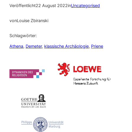
Veröffentlicht
22 August 2022
in
Uncategorised
von
Louise Zbiranski
Schlagwörter:
Athena
, 
Demeter
, 
klassische Archäologie
, 
Priene